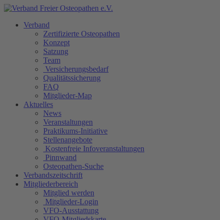
Verband
Zertifizierte Osteopathen
Konzept
Satzung
Team
Versicherungsbedarf
Qualitätssicherung
FAQ
Mitglieder-Map
Aktuelles
News
Veranstaltungen
Praktikums-Initiative
Stellenangebote
Kostenfreie Infoveranstaltungen
Pinnwand
Osteopathen-Suche
Verbandszeitschrift
Mitgliederbereich
Mitglied werden
Mitglieder-Login
VFO-Ausstattung
VFO-Mitgliedskarte