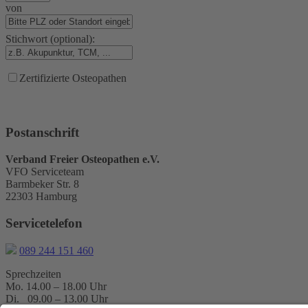
von
Stichwort (optional):
Zertifizierte Osteopathen
Postanschrift
Verband Freier Osteopathen e.V.
VFO Serviceteam
Barmbeker Str. 8
22303 Hamburg
Servicetelefon
089 244 151 460
Sprechzeiten
Mo. 14.00 – 18.00 Uhr
Di. 09.00 – 13.00 Uhr