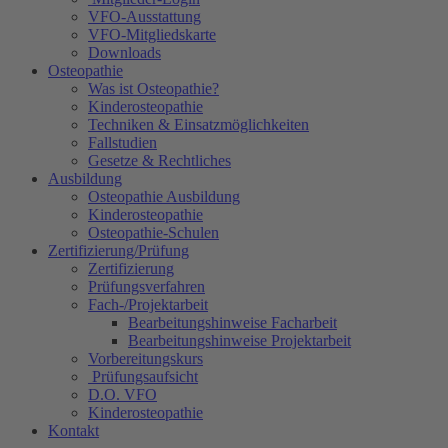
VFO-Ausstattung
VFO-Mitgliedskarte
Downloads
Osteopathie
Was ist Osteopathie?
Kinderosteopathie
Techniken & Einsatzmöglichkeiten
Fallstudien
Gesetze & Rechtliches
Ausbildung
Osteopathie Ausbildung
Kinderosteopathie
Osteopathie-Schulen
Zertifizierung/Prüfung
Zertifizierung
Prüfungsverfahren
Fach-/Projektarbeit
Bearbeitungshinweise Facharbeit
Bearbeitungshinweise Projektarbeit
Vorbereitungskurs
Prüfungsaufsicht
D.O. VFO
Kinderosteopathie
Kontakt