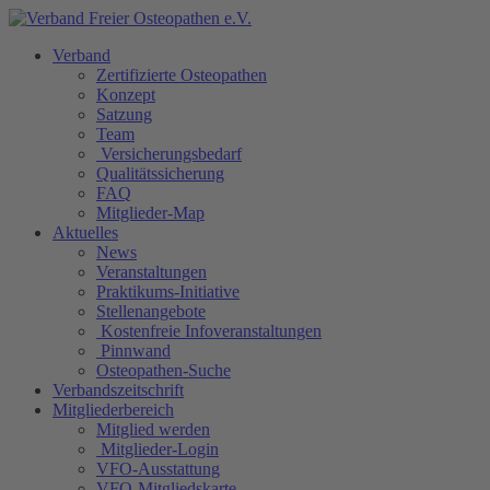
Verband
Zertifizierte Osteopathen
Konzept
Satzung
Team
Versicherungsbedarf
Qualitätssicherung
FAQ
Mitglieder-Map
Aktuelles
News
Veranstaltungen
Praktikums-Initiative
Stellenangebote
Kostenfreie Infoveranstaltungen
Pinnwand
Osteopathen-Suche
Verbandszeitschrift
Mitgliederbereich
Mitglied werden
Mitglieder-Login
VFO-Ausstattung
VFO-Mitgliedskarte