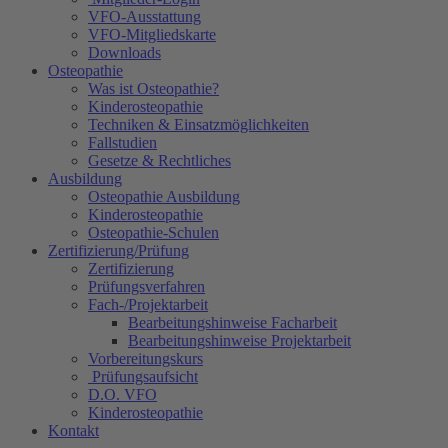
VFO-Ausstattung
VFO-Mitgliedskarte
Downloads
Osteopathie
Was ist Osteopathie?
Kinderosteopathie
Techniken & Einsatzmöglichkeiten
Fallstudien
Gesetze & Rechtliches
Ausbildung
Osteopathie Ausbildung
Kinderosteopathie
Osteopathie-Schulen
Zertifizierung/Prüfung
Zertifizierung
Prüfungsverfahren
Fach-/Projektarbeit
Bearbeitungshinweise Facharbeit
Bearbeitungshinweise Projektarbeit
Vorbereitungskurs
Prüfungsaufsicht
D.O. VFO
Kinderosteopathie
Kontakt