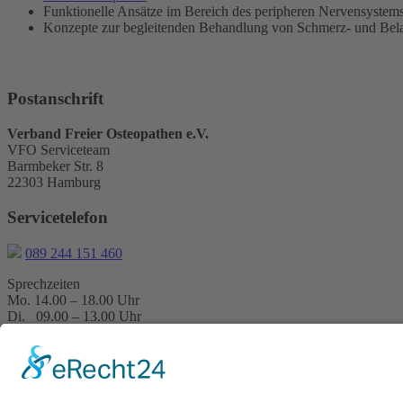
Funktionelle Ansätze im Bereich des peripheren Nervensystem
Konzepte zur begleitenden Behandlung von Schmerz- und Bela
Postanschrift
Verband Freier Osteopathen e.V.
VFO Serviceteam
Barmbeker Str. 8
22303 Hamburg
Servicetelefon
089 244 151 460
Sprechzeiten
Mo. 14.00 – 18.00 Uhr
Di. 09.00 – 13.00 Uhr
Mi. 17.00 – 20.00 Uhr
Do. 09.00 – 13.00 Uhr
Fr. 14.00 – 18.00 Uhr
E-Mail