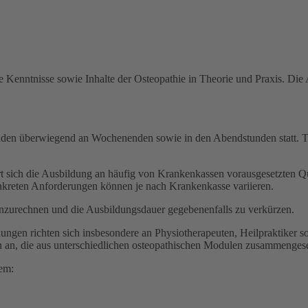
Kenntnisse sowie Inhalte der Osteopathie in Theorie und Praxis. Die Au
nden überwiegend an Wochenenden sowie in den Abendstunden statt. Te
 sich die Ausbildung an häufig von Krankenkassen vorausgesetzten Qual
nkreten Anforderungen können je nach Krankenkasse variieren.
anzurechnen und die Ausbildungsdauer gegebenenfalls zu verkürzen.
ngen richten sich insbesondere an Physiotherapeuten, Heilpraktiker so
n an, die aus unterschiedlichen osteopathischen Modulen zusammengese
em: