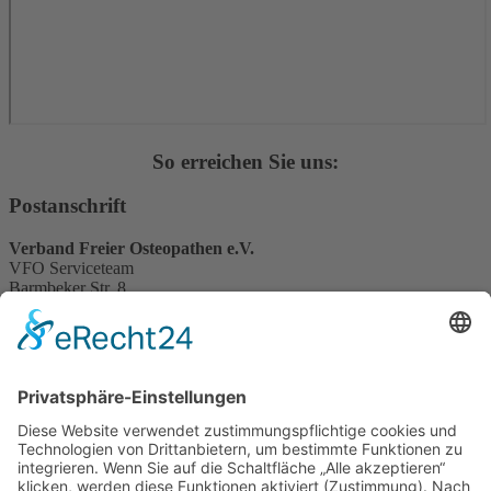
So erreichen Sie uns:
Postanschrift
Verband Freier Osteopathen e.V.
VFO Serviceteam
Barmbeker Str. 8
22303 Hamburg
Servicetelefon
089 244 151 460
Sprechzeiten
Mo. 14.00 – 18.00 Uhr
Di. 09.00 – 13.00 Uhr
Mi. 17.00 – 20.00 Uhr