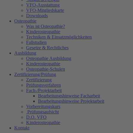
VFO-Ausstattung
VFO-Mitgliedskarte
Downloads
Osteopathie
Was ist Osteopathie?
Kinderosteopathie
Techniken & Einsatzmöglichkeiten
Fallstudien
Gesetze & Rechtliches
Ausbildung
Osteopathie Ausbildung
Kinderosteopathie
Osteopathie-Schulen
Zertifizierung/Prüfung
Zertifizierung
Prüfungsverfahren
Fach-/Projektarbeit
Bearbeitungshinweise Facharbeit
Bearbeitungshinweise Projektarbeit
Vorbereitungskurs
Prüfungsaufsicht
D.O. VFO
Kinderosteopathie
Kontakt