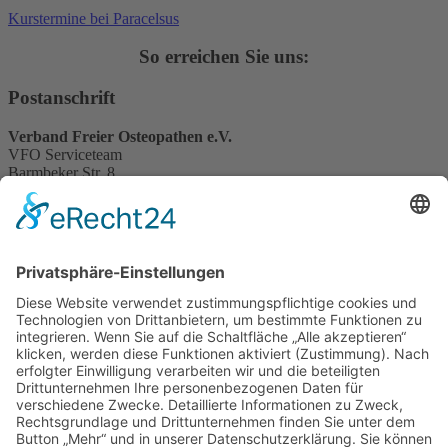
Kurstermine bei Paracelsus
So erreichen Sie uns:
Postanschrift
Verband Freier Osteopathen e.V.
VFO Serviceteam
Barmbeker Str. 8
22303 Hamburg
Servicetelefon
089 244 151 460
Sprechzeiten
Mo. 14.00 – 18.00 Uhr
Di. 09.00 – 13.00 Uhr
Mi. 17.00 – 20.00 Uhr
Do. 09.00 – 13.00 Uhr
Fr. 14.00 – 18.00 Uhr
E-Mail