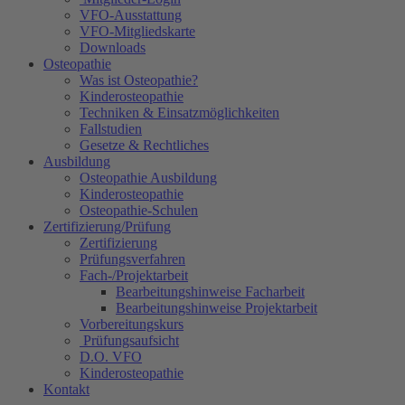
VFO-Ausstattung
VFO-Mitgliedskarte
Downloads
Osteopathie
Was ist Osteopathie?
Kinderosteopathie
Techniken & Einsatzmöglichkeiten
Fallstudien
Gesetze & Rechtliches
Ausbildung
Osteopathie Ausbildung
Kinderosteopathie
Osteopathie-Schulen
Zertifizierung/Prüfung
Zertifizierung
Prüfungsverfahren
Fach-/Projektarbeit
Bearbeitungshinweise Facharbeit
Bearbeitungshinweise Projektarbeit
Vorbereitungskurs
Prüfungsaufsicht
D.O. VFO
Kinderosteopathie
Kontakt